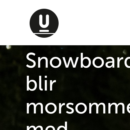
SNOWBOARD
Snowboar
blir
morsomm