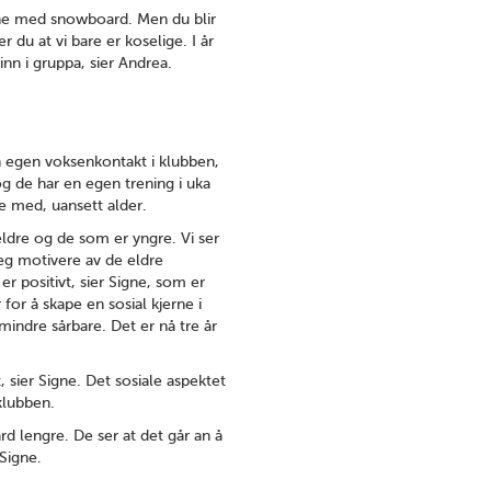
nne med snowboard. Men du blir
 du at vi bare er koselige. I år
 inn i gruppa, sier Andrea.
n egen voksenkontakt i klubben,
g de har en egen trening i uka
e med, uansett alder.
ldre og de som er yngre. Vi ser
eg motivere av de eldre
 positivt, sier Signe, som er
for å skape en sosial kjerne i
mindre sårbare. Det er nå tre år
, sier Signe. Det sosiale aspektet
 klubben.
d lengre. De ser at det går an å
 Signe.