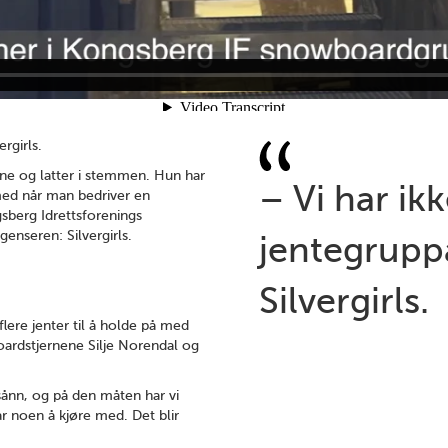
rgirls.
ene og latter i stemmen. Hun har
– Vi har ikk
 med når man bedriver en
gsberg Idrettsforenings
enseren: Silvergirls.
jentegruppa
Silvergirls.
lere jenter til å holde på med
ardstjernene Silje Norendal og
sånn, og på den måten har vi
har noen å kjøre med. Det blir