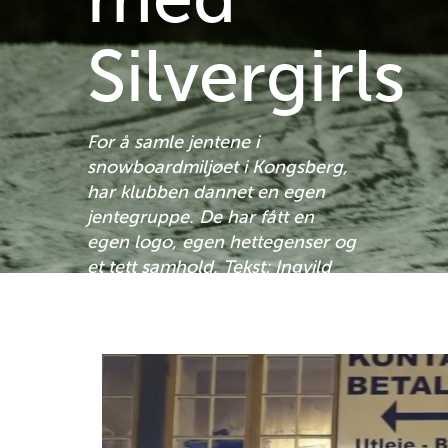
med
Silvergirls
For å samle jentene i
snowboardmiljøet i Kongsberg,
har klubben dannet en egen
jentegruppe. De har fått en
egen logo, egen hettegenser og
et tett samhold. Tekst: Ingvild
Telle // Foto: Bård Basberg