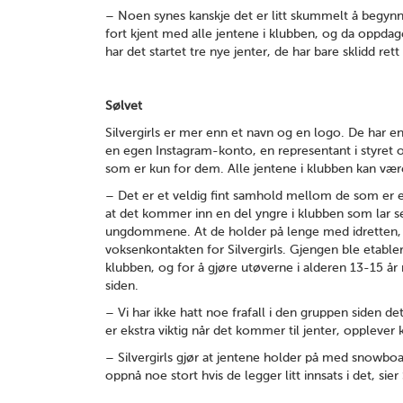
– Noen synes kanskje det er litt skummelt å begy
fort kjent med alle jentene i klubben, og da oppdager
har det startet tre nye jenter, de har bare sklidd rett
Sølvet
Silvergirls er mer enn et navn og en logo. De har e
en egen Instagram-konto, en representant i styret o
som er kun for dem. Alle jentene i klubben kan vær
– Det er et veldig fint samhold mellom de som er e
at det kommer inn en del yngre i klubben som lar s
ungdommene. At de holder på lenge med idretten, er
voksenkontakten for Silvergirls. Gjengen ble etabler 
klubben, og for å gjøre utøverne i alderen 13-15 år 
siden.
– Vi har ikke hatt noe frafall i den gruppen siden det
er ekstra viktig når det kommer til jenter, opplever
– Silvergirls gjør at jentene holder på med snowboar
oppnå noe stort hvis de legger litt innsats i det, sier