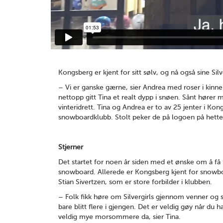
Kongsberg er kjent for sitt sølv, og nå også sine Silve
– Vi er ganske gærne, sier Andrea med roser i kinn
nettopp gitt Tina et realt dypp i snøen. Sånt hører
vinteridrett. Tina og Andrea er to av 25 jenter i Kon
snowboardklubb. Stolt peker de på logoen på hetteg
Stjerner
Det startet for noen år siden med et ønske om å få f
snowboard. Allerede er Kongsberg kjent for snowbo
Stian Sivertzen, som er store forbilder i klubben.
– Folk fikk høre om Silvergirls gjennom venner og 
bare blitt flere i gjengen. Det er veldig gøy når du 
veldig mye morsommere da, sier Tina.