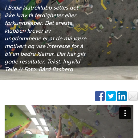
I Bodø klatreklubb settes det
ikke krav til ferdigheter eller
forkunnskaper. Det eneste
klubben krever av
ungdommene er at de må være
motivert og vise interesse for å
bli en bedre klatrer. Det har gitt
gode resultater. Tekst: Ingvild
Telle // Foto: Bård Basberg