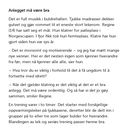
Anlegget må være bra
Det er full musikk i buldrehallen. Tjukke madrasser dekker
gulvet og gjør rommet til et eneste stort lekerom. Regine
(14) har satt seg et mål. Hun klatrer for palleplass i
Norgescupen. I fjor fikk tok hun femteplass. Klatre har hun
gjort siden hun var syv år.
- Det er morsomt og motiverende – og jeg har møtt mange
nye venner. Her er det nesten ingen som kjenner hverandre
fra før, men nå kjenner alle alle, sier hun.
– Hva tror du er viktig i forhold til det å få ungdom til å
fortsette med idrett?
– Når det gjelder klatring er det viktig at det er et bra
anlegg. Det må være ordentlig. Og så har vi det jo gøy
sammen, smiler Regine.
En trening varer i to timer. Det starter med forskjellige
oppvarmingsleker på tjukkasene, deretter blir de delt inn i
grupper på to eller tre som lager bulder for hverandre.
Blandingen av lek og seriøs trening passer henne bra.