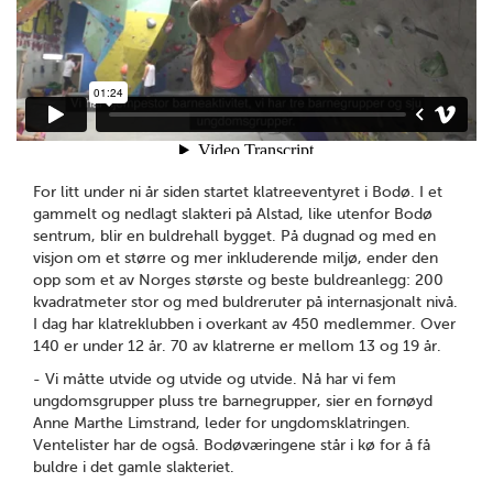
For litt under ni år siden startet klatreeventyret i Bodø. I et
gammelt og nedlagt slakteri på Alstad, like utenfor Bodø
sentrum, blir en buldrehall bygget. På dugnad og med en
visjon om et større og mer inkluderende miljø, ender den
opp som et av Norges største og beste buldreanlegg: 200
kvadratmeter stor og med buldreruter på internasjonalt nivå.
I dag har klatreklubben i overkant av 450 medlemmer. Over
140 er under 12 år. 70 av klatrerne er mellom 13 og 19 år.
- Vi måtte utvide og utvide og utvide. Nå har vi fem
ungdomsgrupper pluss tre barnegrupper, sier en fornøyd
Anne Marthe Limstrand, leder for ungdomsklatringen.
Ventelister har de også. Bodøværingene står i kø for å få
buldre i det gamle slakteriet.