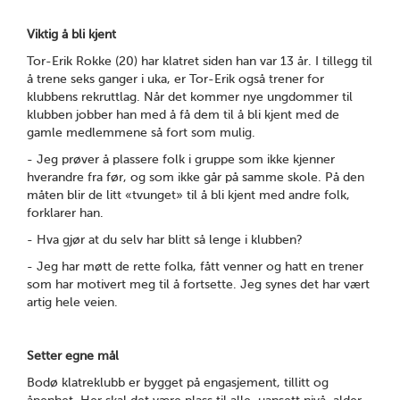
Viktig å bli kjent
Tor-Erik Rokke (20) har klatret siden han var 13 år. I tillegg til
å trene seks ganger i uka, er Tor-Erik også trener for
klubbens rekruttlag. Når det kommer nye ungdommer til
klubben jobber han med å få dem til å bli kjent med de
gamle medlemmene så fort som mulig.
- Jeg prøver å plassere folk i gruppe som ikke kjenner
hverandre fra før, og som ikke går på samme skole. På den
måten blir de litt «tvunget» til å bli kjent med andre folk,
forklarer han.
- Hva gjør at du selv har blitt så lenge i klubben?
- Jeg har møtt de rette folka, fått venner og hatt en trener
som har motivert meg til å fortsette. Jeg synes det har vært
artig hele veien.
Setter egne mål
Bodø klatreklubb er bygget på engasjement, tillitt og