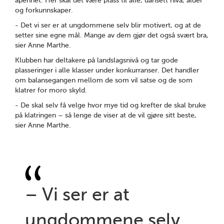
åpenhet. Her skal det være plass til alle, uansett nivå, alder
og forkunnskaper.
- Det vi ser er at ungdommene selv blir motivert, og at de
setter sine egne mål. Mange av dem gjør det også svært bra,
sier Anne Marthe.
Klubben har deltakere på landslagsnivå og tar gode
plasseringer i alle klasser under konkurranser. Det handler
om balansegangen mellom de som vil satse og de som
klatrer for moro skyld.
- De skal selv få velge hvor mye tid og krefter de skal bruke
på klatringen – så lenge de viser at de vil gjøre sitt beste,
sier Anne Marthe.
– Vi ser er at
ungdommene selv