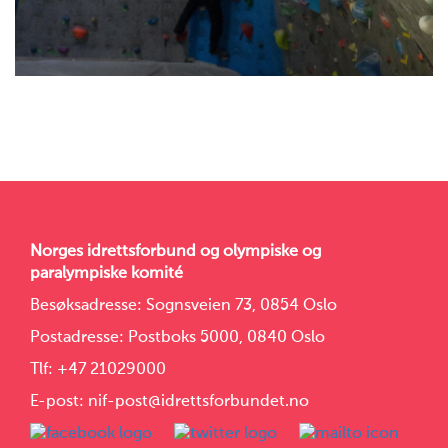
Norges idrettsforbund og olympiske og
paralympiske komité
Besøksadresse: Sognsveien 73, 0854 Oslo
Postadresse: Postboks 5000, 0840 Oslo
Tlf:
+47 21029000
E-post: nif-post@idrettsforbundet.no